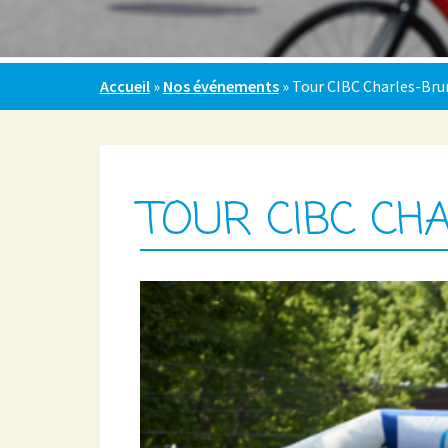
Accueil
»
Nos événements
»
Tour CIBC Charles-Bru
TOUR CIBC CH