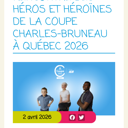
HÉROS ET HÉROÏNES
DE LA COUPE
CHARLES-BRUNEAU
À QUÉBEC 2026
Facebook
Twitter
2 avril 2026