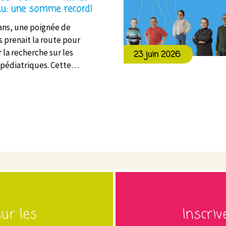
u: une somme record!
0 ans, une poignée de
s prenait la route pour
 la recherche sur les
23 juin 2026
 pédiatriques. Cette…
ur les
Inscri