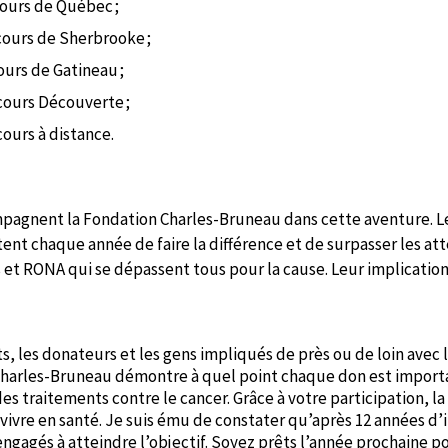
cours de Québec ;
cours de Sherbrooke ;
ours de Gatineau ;
cours Découverte ;
cours à distance.
mpagnent la Fondation Charles-Bruneau dans cette aventure. L
tent chaque année de faire la différence et de surpasser les att
 RONA qui se dépassent tous pour la cause. Leur implication e
ts, les donateurs et les gens impliqués de près ou de loin ave
harles-Bruneau démontre à quel point chaque don est important
s traitements contre le cancer. Grâce à votre participation, l
 vivre en santé. Je suis ému de constater qu’après 12 années d
ngagés à atteindre l’objectif. Soyez prêts l’année prochaine po