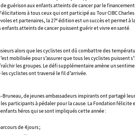
ces de guérison aux enfants atteints de cancer par le financeme
élicitations à tous ceux qui ont participé au Tour CIBC Charle
e
voles et partenaires, la 27
édition est un succès et permet à la
enfants atteints de cancer puissent guérir et vivre en santé.
sieurs alors que les cyclistes ont dû combattre des températu
s’est mobilisée pour s’assurer que tous les cyclistes puissent
 rafraîchir les groupes. Le défi supplémentaire amène un sentim
es cyclistes ont traversé le fil d’arrivée.
-Bruneau, de jeunes ambassadeurs inspirants ont partagé leur h
les participants à pédaler pour la cause. La Fondation félicite 
nfants héros qui se sont impliqués cette année :
arcours de 4 jours ;