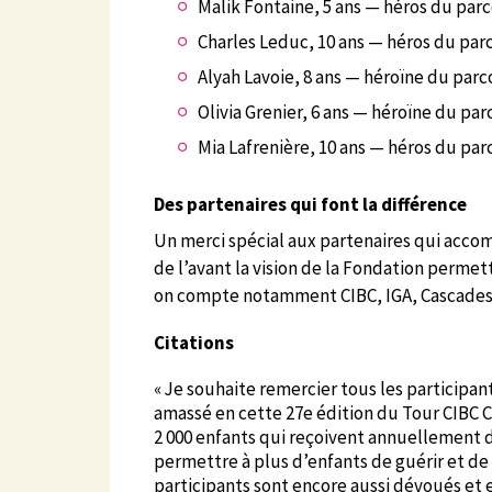
Malik Fontaine
, 5 ans — héros du par
Charles Leduc
, 10 ans — héros du par
Alyah Lavoie
, 8 ans — héroïne du parc
Olivia Grenier
, 6 ans — héroïne du par
Mia Lafrenière, 10 ans — héros du par
Des partenaires qui font la différence
Un merci spécial aux partenaires qui acco
de l’avant la vision de la Fondation permet
on compte notamment CIBC, IGA, Cascades et
Citations
« Je souhaite remercier tous les participan
amassé en cette 27e édition du Tour CIBC C
2 000 enfants qui reçoivent annuellement de
permettre à plus d’enfants de guérir et de
participants sont encore aussi dévoués et e